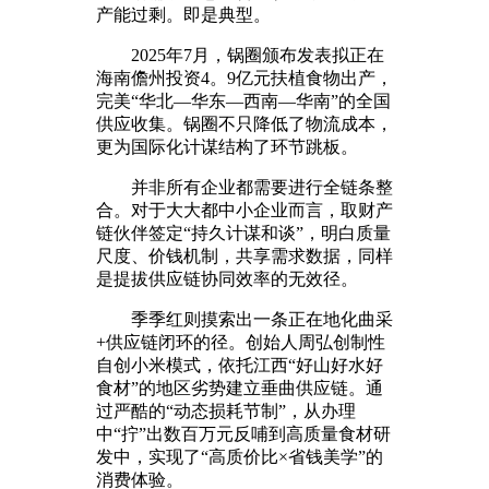
产能过剩。即是典型。
2025年7月，锅圈颁布发表拟正在
海南儋州投资4。9亿元扶植食物出产，
完美“华北—华东—西南—华南”的全国
供应收集。锅圈不只降低了物流成本，
更为国际化计谋结构了环节跳板。
并非所有企业都需要进行全链条整
合。对于大大都中小企业而言，取财产
链伙伴签定“持久计谋和谈”，明白质量
尺度、价钱机制，共享需求数据，同样
是提拔供应链协同效率的无效径。
季季红则摸索出一条正在地化曲采
+供应链闭环的径。创始人周弘创制性
自创小米模式，依托江西“好山好水好
食材”的地区劣势建立垂曲供应链。通
过严酷的“动态损耗节制”，从办理
中“拧”出数百万元反哺到高质量食材研
发中，实现了“高质价比×省钱美学”的
消费体验。