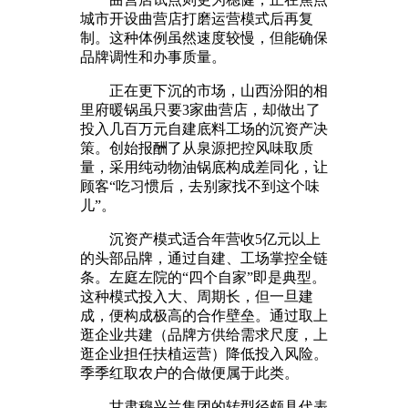
城市开设曲营店打磨运营模式后再复
制。这种体例虽然速度较慢，但能确保
品牌调性和办事质量。
正在更下沉的市场，山西汾阳的相
里府暖锅虽只要3家曲营店，却做出了
投入几百万元自建底料工场的沉资产决
策。创始报酬了从泉源把控风味取质
量，采用纯动物油锅底构成差同化，让
顾客“吃习惯后，去别家找不到这个味
儿”。
沉资产模式适合年营收5亿元以上
的头部品牌，通过自建、工场掌控全链
条。左庭左院的“四个自家”即是典型。
这种模式投入大、周期长，但一旦建
成，便构成极高的合作壁垒。通过取上
逛企业共建（品牌方供给需求尺度，上
逛企业担任扶植运营）降低投入风险。
季季红取农户的合做便属于此类。
甘肃穆兴兰集团的转型径颇具代表