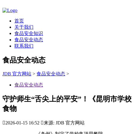
首页
关于我们
食品安全知识
食品安全动态
联系我们
食品安全动态
JDB 官方网站
>
食品安全动态
>
食品安全动态
守护师生“舌尖上的平安”！《昆明市学校
食物

2026-01-15 16:52

来源: JDB 官方网站
《条例》制定了学校集顶用餐陪