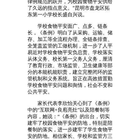
律例规范的跃升，为校园食物平安供给
了久远的指点意义。”昆明市盘龙区拓
东第一小学校长盛自兴说。
学校食物平安面广、点多、链条
长，《条例》明白了从采购、运输、储
存、加工等全流程办理、全链条排查、
全笼盖监管的工做机制，进一步了人平
易近对学校食物平安负总责、学校落实
从体义务、校长第一义务人义务，厘清
了教育行政、市场监管、卫生健康等部
分的本能机能职责，建立完整闭环的监
管机制和义务系统。旨正在高效措置勤
学校食物平安问题和舆情，社会不变和
公共平安。
家长代表李欣怡关心到了《条例》
中的“互联网+良庖亮灶”以及陪餐制等
内容，她说：“《条例》的出台，切实
建牢了校园食物平安的防地，特别是陪
餐制的落实，进一步建牢了学生食物平
安的防地。相信家长、学校和监管方三