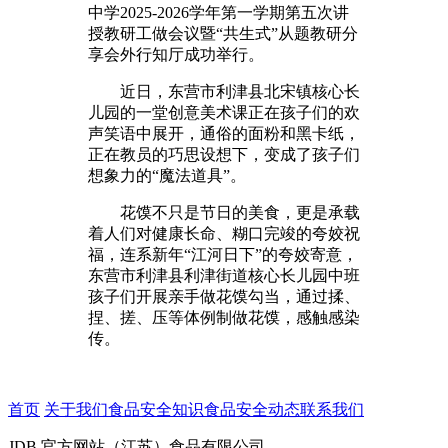
中学2025-2026学年第一学期第五次讲
授教研工做会议暨“共生式”从题教研分
享会外行知厅成功举行。
近日，东营市利津县北宋镇核心长
儿园的一堂创意美术课正在孩子们的欢
声笑语中展开，通俗的面粉和黑卡纸，
正在教员的巧思设想下，变成了孩子们
想象力的“魔法道具”。
花馍不只是节日的美食，更是承载
着人们对健康长命、糊口完竣的夸姣祝
福，连系新年“江河日下”的夸姣寄意，
东营市利津县利津街道核心长儿园中班
孩子们开展亲手做花馍勾当，通过揉、
捏、搓、压等体例制做花馍，感触感染
传。
首页
关于我们
食品安全知识
食品安全动态
联系我们
JDB 官方网站（江苏）食品有限公司