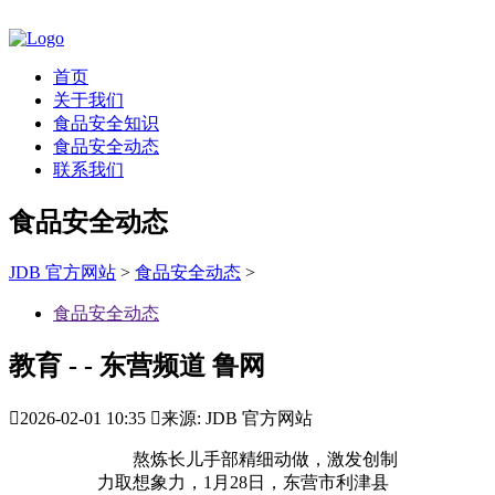
首页
关于我们
食品安全知识
食品安全动态
联系我们
食品安全动态
JDB 官方网站
>
食品安全动态
>
食品安全动态
教育 - - 东营频道 鲁网

2026-02-01 10:35

来源: JDB 官方网站
熬炼长儿手部精细动做，激发创制
力取想象力，1月28日，东营市利津县