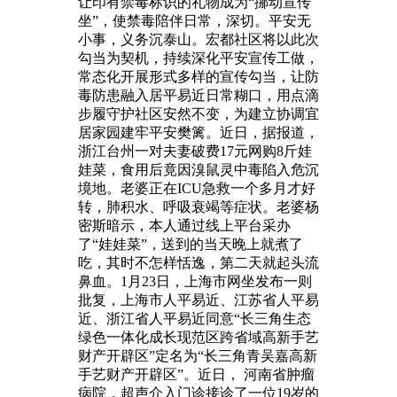
让印有禁毒标识的礼物成为“挪动宣传
坐”，使禁毒陪伴日常，深切。平安无
小事，义务沉泰山。宏都社区将以此次
勾当为契机，持续深化平安宣传工做，
常态化开展形式多样的宣传勾当，让防
毒防患融入居平易近日常糊口，用点滴
步履守护社区安然不变，为建立协调宜
居家园建牢平安樊篱。近日，据报道，
浙江台州一对夫妻破费17元网购8斤娃
娃菜，食用后竟因溴鼠灵中毒陷入危沉
境地。老婆正在ICU急救一个多月才好
转，肺积水、呼吸衰竭等症状。老婆杨
密斯暗示，本人通过线上平台采办
了“娃娃菜”，送到的当天晚上就煮了
吃，其时不怎样恬逸，第二天就起头流
鼻血。1月23日，上海市网坐发布一则
批复，上海市人平易近、江苏省人平易
近、浙江省人平易近同意“长三角生态
绿色一体化成长现范区跨省域高新手艺
财产开辟区”定名为“长三角青吴嘉高新
手艺财产开辟区”。近日， 河南省肿瘤
病院，超声介入门诊接诊了一位19岁的