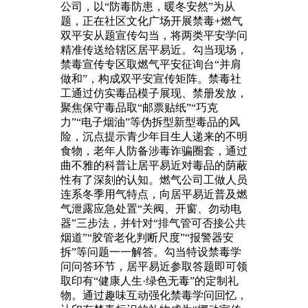
公司，以“防毒防患，暖冬安然”为从
题，正在社区文化广场开展禁毒+燃气
双平安从题宣传勾当，将两类平安学问
精准传送给辖区居平易近。勾当现场，
禁毒宣传专区取燃气平安征询台“并肩
做和”，构成双平安宣传矩阵。禁毒社
工通过仿实毒品模子展现、禁册发放，
聚焦保守毒品取“邮票贴纸”“巧克
力”“电子烟油”等伪拆型新型毒品的风
险，沉点提示青少年目生人递来的不明
食物，老年人防备涉毒诈骗圈套，通过
曲不雅的科普让居平易近对毒品的荫蔽
性有了深刻的认知。燃气公司工做人员
连系冬季用气特点，向居平易近普及燃
气泄露应急处置“关阀、开窗、勿动电
器”三步法，并针对“排气管可否接公共
烟道”“胶管老化判断尺度”“报警器安
拆”等问题一一解答。勾当特设禁毒学
问问答环节，居平易近参取答题即可领
取印有“健康人生·绿色无毒”的定制礼
物。通过趣味互动强化禁毒学问回忆，