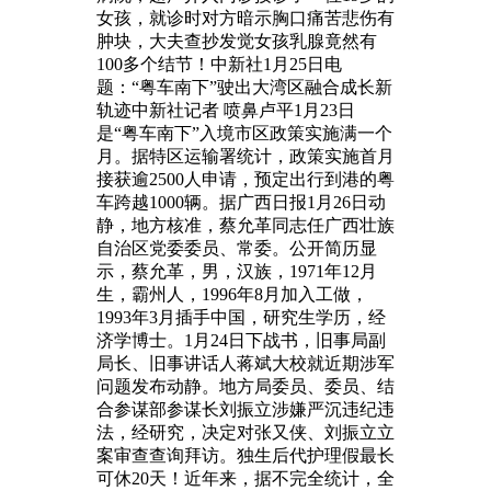
女孩，就诊时对方暗示胸口痛苦悲伤有
肿块，大夫查抄发觉女孩乳腺竟然有
100多个结节！中新社1月25日电
题：“粤车南下”驶出大湾区融合成长新
轨迹中新社记者 喷鼻卢平1月23日
是“粤车南下”入境市区政策实施满一个
月。据特区运输署统计，政策实施首月
接获逾2500人申请，预定出行到港的粤
车跨越1000辆。据广西日报1月26日动
静，地方核准，蔡允革同志任广西壮族
自治区党委委员、常委。公开简历显
示，蔡允革，男，汉族，1971年12月
生，霸州人，1996年8月加入工做，
1993年3月插手中国，研究生学历，经
济学博士。1月24日下战书，旧事局副
局长、旧事讲话人蒋斌大校就近期涉军
问题发布动静。地方局委员、委员、结
合参谋部参谋长刘振立涉嫌严沉违纪违
法，经研究，决定对张又侠、刘振立立
案审查查询拜访。独生后代护理假最长
可休20天！近年来，据不完全统计，全