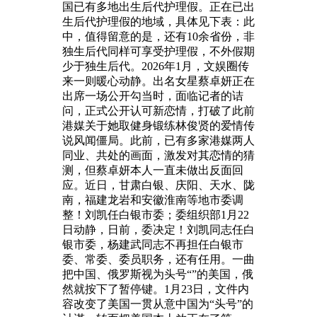
国已有多地出生后代护理假。正在已出
生后代护理假的地域，具体见下表：此
中，值得留意的是，还有10余省份，非
独生后代同样可享受护理假，不外假期
少于独生后代。2026年1月，文娱圈传
来一则暖心动静。出名女星蔡卓妍正在
出席一场公开勾当时，面临记者的诘
问，正式公开认可新恋情，打破了此前
港媒关于她取健身锻练林俊贤的爱情传
说风闻僵局。此前，已有多家港媒两人
同业、共处的画面，激发对其恋情的猜
测，但蔡卓妍本人一直未做出反面回
应。近日，甘肃白银、庆阳、天水、陇
南，福建龙岩和安徽淮南等地市委调
整！刘凯任白银市委；委组织部1月22
日动静，日前，委决定！刘凯同志任白
银市委，杨建武同志不再担任白银市
委、常委、委员职务，还有任用。一曲
把中国、俄罗斯视为头号“”的美国，俄
然就按下了暂停键。1月23日，文件内
容改变了美国一贯从意中国为“头号”的