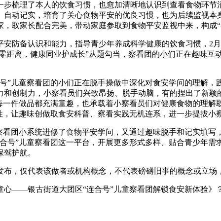
一步梳理了本人的饮食习惯，也愈加清晰地认识到查看食物环节
、自动记实，培育了关心食物平安的优良习惯，也为后续监视本
家，取家长配合完美，带动家庭参取到食物平安监视中来，构成“
防备认识和能力，指导青少年养成科学健康的饮食习惯，2月
看零距离，健康同业护成长”从题勾当，察看团的小们正在趣味互
”儿童察看团的小们正在脱手操做中深化对食安学问的理解，
力和创制力，小察看员们兴致昂扬、脱手动脑，有的捏出了新颖
，每一件做品都充满童趣，也承载着小察看员们对健康食物的理解
安性，让趣味创做取食安科普、察看实践无机连系，进一步提拔小
看团小系统进修了食物平安学问，又通过趣味脱手和记实填写
连合号”儿童察看团这一平台，开展更多形式多样、贴合青少年需
保驾护航。
布，仅代表该做者或机构概念，不代表磅礴旧事的概念或立场
——银古街道大团区“连合号”儿童察看团解锁食安新体验》