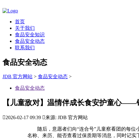
首页
关于我们
食品安全知识
食品安全动态
联系我们
食品安全动态
JDB 官方网站
>
食品安全动态
>
食品安全动态
【儿童敌对】温情伴成长食安护童心——

2026-02-17 09:39

来源: JDB 官方网站
随后，意愿者们向“连合号”儿童察看团的每位小
名称、来历、能否查看过保质期等消息，同时记实