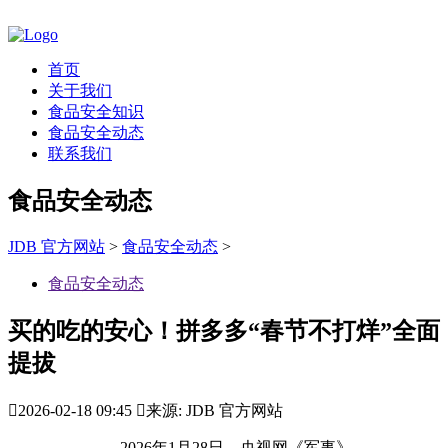
首页
关于我们
食品安全知识
食品安全动态
联系我们
食品安全动态
JDB 官方网站
>
食品安全动态
>
食品安全动态
买的吃的安心！拼多多“春节不打烊”全面
提拔

2026-02-18 09:45

来源: JDB 官方网站
2026年1月28日，央视网《军事》