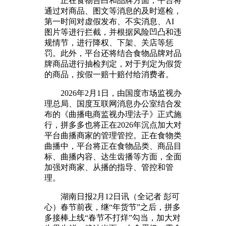
正在食物告白和品牌方面，平台将
通过对商品、图文等消息的及时巡检，
第一时间对虚假发布、不实消息、AI
图片等进行拦截，并根据风险凹凸和违
规情节，进行降权、下架、关店等惩
罚。此外，平台还将结合食物品牌对品
牌商品进行抽检判定，对于判定为假货
的商品，按假一赔十赔付给消费者。
2026年2月1日，由国度市场监视办
理总局、国度互联网消息办公室结合发
布的《曲播电商监视办理法子》正式施
行，拼多多也将正在2026年沉点加大对
平台曲播商家的管理管控。正在食物类
曲播中，平台将正在食物品类、商品目
标、曲播内容、达生齿播等方面，全面
加强对商家、从播的指导、管控和管
理。
湖南日报2月12日讯（全记者 彭可
心）春节前夜，继“年货节”之后，拼多
多接棒上线“春节不打烊”勾当，加大对