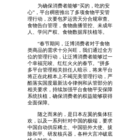
为确保消费者能够“买的，吃的安
心”，平台稠密推出了多项食物平安管
理行动，次要包罗运营天分合规审查、
食物告白管理，食物曲播管控、未成年
人、学问产权、食物数据库扶植等。
“春节期间，泛博消费者对于食物
类商品的需求十分兴旺，我们通过全方
位的管理行动，让泛博消费者能够过一
个幸福完竣、红红火火的春节。”拼多
多平台管理相关担任人暗示，将来平台
将正在此根本上不竭完美管理行动，严
酷落实国度最新法令律例和从管部分的
相关要求，持续加强平台食物平安保障
系统扶植，确保消费者的权益能够获得
全面保障。
随之而来的，是日本左翼的集体狂
欢，以及一系列针对中国的极端，要求
中国自动供应稀土、中国驻外大使、拔
除和平、研发核兵器，各种大言冲破底