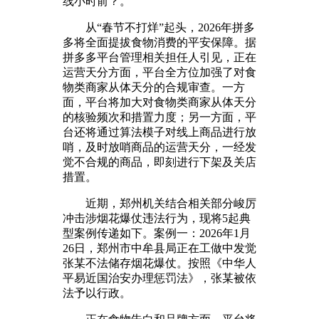
线小时前？。
从“春节不打烊”起头，2026年拼多
多将全面提拔食物消费的平安保障。据
拼多多平台管理相关担任人引见，正在
运营天分方面，平台全方位加强了对食
物类商家从体天分的合规审查。一方
面，平台将加大对食物类商家从体天分
的核验频次和措置力度；另一方面，平
台还将通过算法模子对线上商品进行放
哨，及时放哨商品的运营天分，一经发
觉不合规的商品，即刻进行下架及关店
措置。
近期，郑州机关结合相关部分峻厉
冲击涉烟花爆仗违法行为，现将5起典
型案例传递如下。案例一：2026年1月
26日，郑州市中牟县局正在工做中发觉
张某不法储存烟花爆仗。按照《中华人
平易近国治安办理惩罚法》，张某被依
法予以行政。