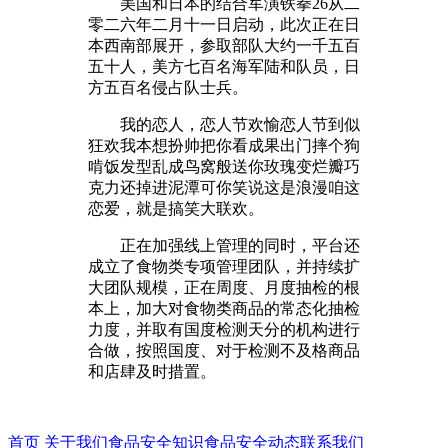
美国和日本的结合军演铁拳26从二
零二六年二月十一日启动，此次正在日
本西南部展开，参取部队大约一千五百
五十人，美方七百名海军陆和队员，日
方五百名侵占队士兵。
我的恋人，恋人节欢愉恋人节到似
狂欢我本想扮帅把你看成果出门摔个狗
啃饭发型乱成鸟窝般送你玫瑰变烂瓣巧
克力还掉进泥潭可你笑说这是浪漫咱这
恋爱，就是搞笑大联欢。
正在加强线上管理的同时，平台还
成立了食物类专项管理团队，并持续扩
大团队规模，正在周度、月度抽检的根
本上，加大对食物类商品的常态化抽检
力度，并取有国度检测天分的机构进行
合做，按照国度、对于检测不及格商品
和店肆及时措置。
首页
关于我们
食品安全知识
食品安全动态
联系我们