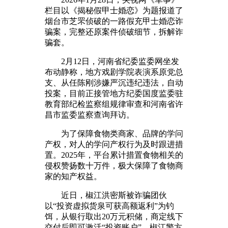
栏目以《揭秘假甲士婚恋》为题报道了
烟台市芝罘侦破的一路假充甲士婚恋诈
骗案，完整还原案件侦破细节，拆解诈
骗套。
2月12日，河南省纪委监委网坐发
布动静称，地方戏剧学院表演系原党总
支、从任陈刚涉嫌严沉违纪违法，自动
投案，目前正接管地方纪委国度监委驻
教育部纪检监察组规律审查和河南省许
昌市监委监察查询拜访。
为了保障食物类商家、品牌的学问
产权，对人的学问产权行为及时跟进措
置。2025年，平台累计措置食物相关的
侵权赞扬数十万件，极大保障了食物商
家的知产权益。
近日，椒江洪密斯被诈骗团伙
以“投资虚拟货泉可获高额返利”为钓
饵，从银行取出20万元积储，商定线下
交付后即可激活“投资账户”。椒江警方