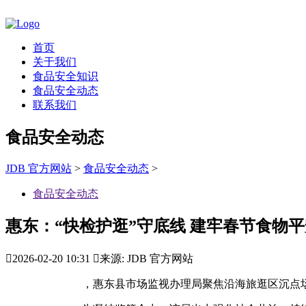
首页
关于我们
食品安全知识
食品安全动态
联系我们
食品安全动态
JDB 官方网站
>
食品安全动态
>
食品安全动态
惠东：“快检护逛”守底线 建牢春节食物

2026-02-20 10:31

来源: JDB 官方网站
，惠东县市场监视办理局聚焦沿海旅逛区沉点场