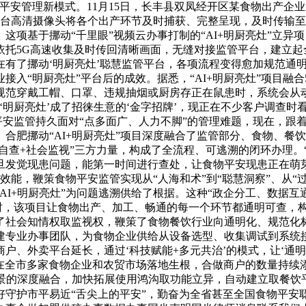
平安管理新模式。11月15日，长丰县双凤经开区某食物出产企
4台高清摄像头将各个出产环节及时捕获、完整呈现，及时传输
这项基于挪动“千里眼”视频云办事打制的“AI+明厨亮灶”立异
依托5G高速收集及时传回清晰画面，无缝对接监管平台，建立起
有了挪动‘明厨亮灶’聪慧监管平台，各项流程变得愈加规范通
入“明厨亮灶”平台后的成效。据悉，“AI+明厨亮灶”项目融合
规范穿戴工帽、口罩、违规抽烟或厨房存正在鼠患时，系统会从
‘明厨亮灶’成了招徕生意的‘金字招牌’，现正在不少客户调查时
安监管持久面对“点多面广、人力不脚”的管理难题，现在，跟着
合肥挪动“AI+明厨亮灶”项目深度融合了监管部分、食物、餐
业自查+社会监视”三方力量，构成了全流程、可逃溯的闭环办理。
旦发觉现患问题，能第一时间进行查处，让食物平安现患正在萌
管效能，鞭策食物平安监管实现从“人海和术”到“聪慧洞察”、从“
AI+明厨亮灶”为问题逃溯供给了根据。这种“政企分工、数据互
同时，该项目让食物出产、加工、畅通的每一个环节都通明可查，
社会知情权取监视权，鞭策了食物餐饮行业向通明化、规范化标的
专业办事团队，为食物企业供给从设备选型、收集调试到系统接
、外卖平台延长，通过‘科技赋能+多元共治’的模式，让‘通明厨
已正在全市多家食物企业和农贸市场落地生根，合做商户的数量持
场景的深度融合，加快拓展使用鸿沟取功能立异，自动建立取餐饮
守护市平易近“舌尖上的平安”，勤奋为全省甚至全国食物平安聪