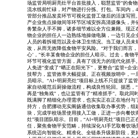
场监管局明厨亮灶平台首批接入，聪慧监管”的食物
流水线前忙碌，对产物进行分拣、打包。车间内，
管部分推品发卖环节可视化监督工做后的活泼写照。
产企业焦点操做间等环节区域安拆高清摄像头，并
务繁杂人手不脚，诸多细节难以全方位兼顾。现正在
物企业的担任人一边熟练地操做电脑，一边引见企业接
人员的着拆规范以及全体卫生情况。当工做人员未
改，从而无效降低食物平安风险。“对于我们而言，
心’，”长丰某食物企业的担任人暗示。过去，食物平
环节可视化监管方面，具有了强无力的现代化抓手。
人免进”变成了“晒正在阳光下”，更整合“监管+企
技帮力，监管效率大幅提拔。正在视频放哨中，一
员暗示。“AI+明厨亮灶”项目标上线不只提拔了监
家自动规范后厨操做流程，构成良性轮回。据悉，“
再是“独角戏”，也让监管有了“精准抓手”。取此
既满脚了精细化办理需求，也实实正在正在地付与了
持方，合肥挪动充实阐扬通信收集取办事劣势，组建
块，完成学校场景使用接入工做，正进一步向餐饮商户
灶”项目团队暗示。目前，“AI+明厨亮灶”项目
任，聚焦食物平安范畴，持续深化AI手艺取餐饮
系统迈向智能化、精准化、全链条升级新阶段，更好