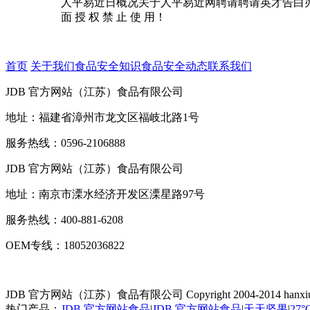
人平易近日概况关于人平易近网聘请聘请英才告白办事合
面 授 权 禁 止 使 用！
首页
关于我们
食品安全知识
食品安全动态
联系我们
JDB 官方网站（江苏）食品有限公司
地址：福建省漳州市龙文区福岐北路1号
服务热线：0596-2106888
JDB 官方网站（江苏）食品有限公司
地址：南京市溧水经济开发区溧星路97号
服务热线：400-881-6208
OEM专线：18052036822
JDB 官方网站（江苏）食品有限公司
Copyright 2004-2014 hanxiu
热门产品：
JDB 官方网站食品
|
JDB 官方网站食品
|
天天坚果
|
27