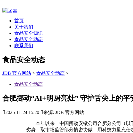
首页
关于我们
食品安全知识
食品安全动态
联系我们
食品安全动态
JDB 官方网站
>
食品安全动态
>
食品安全动态
合肥挪动“AI+明厨亮灶” 守护舌尖上的平

2025-11-24 15:20

来源: JDB 官方网站
本年以来，中国挪动安徽公司合肥分公司（以下简称
劣势，取市场监管部分慎密协做，用科技力量充任起