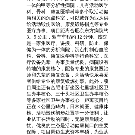
一体的甲等分析性病院，具有活动医学
科、骨科、康复医学科等多个取活动健
康相关的沉点科室，可以或许为业从供
给活动毁伤医治、康复锻炼指点等专业
医疗办事。项目距离合肥京东方病院约
3。5 公里，驾车车程约 12 分钟。该院
是一家集医疗、讲授、科研、防止、保
健为一体的分析病院，沉点打制心血管
科、骨科、康复医学科等特色科室，医
疗设备先辈，办事质量优良。病院设有
特地的康复核心，配备专业的康复医治
师和先辈的康复设备，为活动快乐喜爱
者供给专业的康复锻炼办事。此外，项
目周边还有合肥市新坐区七里塘社区卫
生办事核心、三十头社区卫生办事核心
等多家社区卫生办事核心，距离项目均
正在 3 公里范畴内，日常就医、健康体
检、活动毁伤初步处置等十分便利，让
业从正在活动的同时，无健康后顾之
忧。优良的生态是活动健康糊口的主要
保障，项目周边生态资本丰硕，为业从