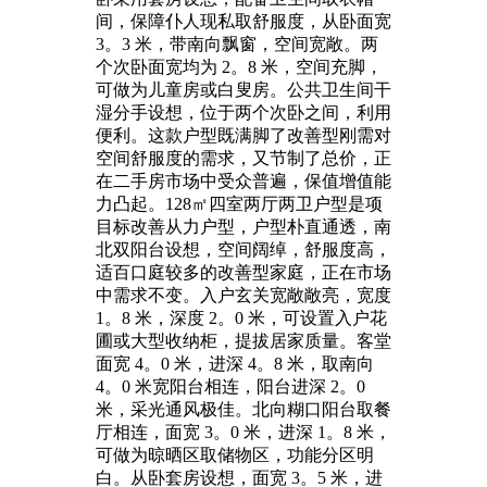
间，保障仆人现私取舒服度，从卧面宽
3。3 米，带南向飘窗，空间宽敞。两
个次卧面宽均为 2。8 米，空间充脚，
可做为儿童房或白叟房。公共卫生间干
湿分手设想，位于两个次卧之间，利用
便利。这款户型既满脚了改善型刚需对
空间舒服度的需求，又节制了总价，正
在二手房市场中受众普遍，保值增值能
力凸起。128㎡四室两厅两卫户型是项
目标改善从力户型，户型朴直通透，南
北双阳台设想，空间阔绰，舒服度高，
适百口庭较多的改善型家庭，正在市场
中需求不变。入户玄关宽敞敞亮，宽度
1。8 米，深度 2。0 米，可设置入户花
圃或大型收纳柜，提拔居家质量。客堂
面宽 4。0 米，进深 4。8 米，取南向
4。0 米宽阳台相连，阳台进深 2。0
米，采光通风极佳。北向糊口阳台取餐
厅相连，面宽 3。0 米，进深 1。8 米，
可做为晾晒区取储物区，功能分区明
白。从卧套房设想，面宽 3。5 米，进