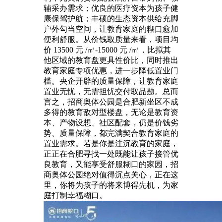
辅采办需求；优良的医疗资本为孩子健
康保驾护航；丰硕的生态资本供给充脚
户外勾当空间，让教育家庭的糊口愈加
便利舒服。从价钱取质量来看，项目均
价 13500 元 /㎡-15000 元 /㎡，比拟其
他区域的教育盘更具性价比，同时推出
教育家庭专项优惠，进一步降低置业门
槛。央企开辟的质量保障，让教育家庭
置业无忧，无需担忧交付取品题。总而
言之，招商奥体公园是合肥新坐区不成
多得的教育敌对型楼盘，无论是教育资
本、产物设想、社区配套，仍是价钱劣
势、质量保障，都完满契合教育家庭的
置业需求。若是你是注沉教育的家庭，
正正在合肥寻找一处既能让孩子接管优
良教育，又能享受舒服糊口的家园，招
商奥体公园绝对值得沉点关心，正在这
里，你将为孩子的将来博得先机，为家
庭打制幸福糊口。