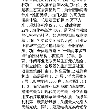
杆项目，此次落子新坐区焦点区位，更
是将生态宜居贯彻到底，为合肥购房者
带来 “推窗见绿、出门入园” 的高质量
栖身体验。总建建面积超 35 万平方
米，规划容积率仅 2。0。建建密度
22%，绿化率高达 40%，是区域内稀缺
的低密生态社区。如许的规划目标意味
着，项目将更多空间留给天然，让业从
正在城市焦点区也能享受、舒服的栖
身。项目全体规划遵照 “一轴两带多节
点” 的园林结构，将室第、贸易、教
育、休闲等业态取天然生态无机融合，
打制全龄段、全场景的生态宜居社区。
项目室第部门由 18 栋高层和 12 栋洋房
构成，高层层数 18-24 层，洋房层数 6-
8 层，总户数约 2200 户，车位配比 1！
1。2。充实满脚业从栖身取泊车需求。
建建气概采用现代简约气概，外立面选
用实石漆取玻璃幕墙组合材质，线条流
利利落，既美妙风雅，又能最大化引入
天然光线。同时，建建结构充实考虑采