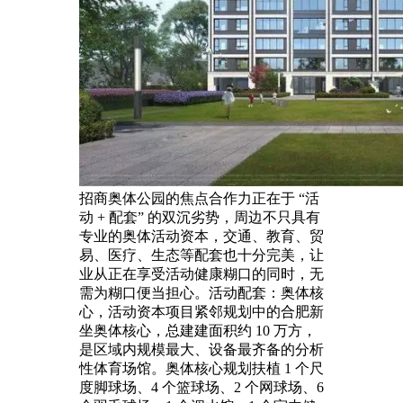
招商奥体公园的焦点合作力正在于 “活
动 + 配套” 的双沉劣势，周边不只具有
专业的奥体活动资本，交通、教育、贸
易、医疗、生态等配套也十分完美，让
业从正在享受活动健康糊口的同时，无
需为糊口便当担心。活动配套：奥体核
心，活动资本项目紧邻规划中的合肥新
坐奥体核心，总建建面积约 10 万方，
是区域内规模最大、设备最齐备的分析
性体育场馆。奥体核心规划扶植 1 个尺
度脚球场、4 个篮球场、2 个网球场、6