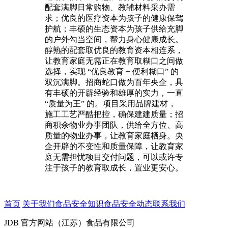
配套满脚日常购物、教辅材料采办需
求；优良的医疗资本为孩子的健康保驾
护航；丰硕的生态资本为孩子供给充脚
的户外勾当空间，帮力身心健康成长。
醇熟的配套取优良的教育资本相连系，
让教育家庭无需正在教育取糊口之间做
选择，实现 “优良教育 + 便利糊口” 的
双沉满脚。招商蛇口做为百年央企，具
有丰硕的开辟经验和雄厚的实力，一直
“质量为王” 的。项目采用品牌建材，
施工工艺严酷把控，确保建建质量；招
商积余物业办事团队，供给全方位、高
质量的物业办事，让教育家庭栖身。央
企开辟的不变性和质量保障，让教育家
庭无需担忧项目交付问题，可以或许专
注于孩子的教育取成长，置业更安心。
首页
关于我们
食品安全知识
食品安全动态
联系我们
JDB 官方网站（江苏）食品有限公司