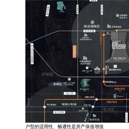
户型的适用性、畅通性是房产保值增值