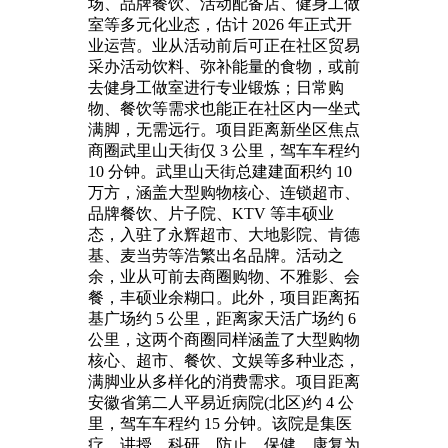
场、品牌餐饮、活动配备店、健身工做
室等多元化业态，估计 2026 年正式开
业运营。业从活动前后可正在社区贸易
采办活动饮料、弥补能量的食物，或前
去健身工做室进行专业锻炼；日常购
物、餐饮等需求也能正在社区内一坐式
满脚，无需远行。项目距离新坐区焦点
商圈武里山天街仅 3 公里，驾车车程约
10 分钟。武里山天街总建建面积约 10
万方，涵盖大型购物核心、连锁超市、
品牌餐饮、片子院、KTV 等丰硕业
态，入驻了永辉超市、大地影院、肯德
基、麦当劳等浩繁出名品牌。活动之
余，业从可前去商圈购物、不雅影、会
餐，丰硕业余糊口。此外，项目距离拓
基广场约 5 公里，距离家天活广场约 6
公里，这两个商圈同样涵盖了大型购物
核心、超市、餐饮、文娱等多种业态，
满脚业从多样化的消费需求。项目距离
安徽省第二人平易近病院(北区)约 4 公
里，驾车车程约 15 分钟。该院是集医
疗、讲授、科研、防止、保健、康复为