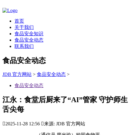
首页
关于我们
食品安全知识
食品安全动态
联系我们
食品安全动态
JDB 官方网站
>
食品安全动态
>
食品安全动态
江永：食堂后厨来了“AI”管家 守护师生
舌尖每

2025-11-28 12:56

来源: JDB 官方网站
（通信员 廖光瑜）校园食物平