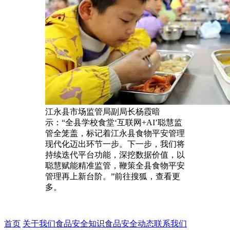
江永县市场监管局副局长杨霞暗
示：“全县学校食堂‘互联网+AI’聪慧监
管全笼盖，标记着江永县食物平安管理
现代化迈出环节一步。下一步，我们将
持续迭代平台功能，深挖数据价值，以
聪慧赋能精准监管，鞭策全县食物平安
管理再上新台阶。”前往搜狐，查看更
多。
首页
关于我们
食品安全知识
食品安全动态
联系我们