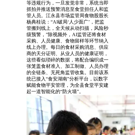
等违规行为，一旦发觉非常，系统当即
抓拍并推送预警消息至食堂担任人和监
管人员。江永县市场监管局食物股股长
杨典桂说：“AI破局‘人少面广’，把监
管搬到线上，全天候从动扫描，风险秒
级预警，”除视频外，AI监管还将食材
采购、人员健康、食物留样等环节纳入
线上办理。每日的食材采购消息、供应
商的天分证明、从业人员的健康证明，
这些看似琐碎的数据，将配合编织成一
张笼盖食材准入、加工制做、人员办理
的全链条、无死角监管收集。目前该系
统已接入“食安湖南”分析平台，以数字
赋能食物平安管理，为全县食堂平安建
起一道智能化的“防火墙”。