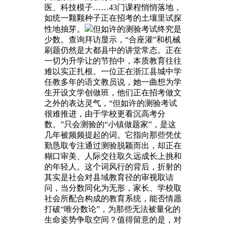
医、科技模子……43门课程悄悄落地，
如统一颗颗种子正在招考的土壤里试探
性地抽芽。
但如许的测验考试终究是
少数。查询拜访显示，“合座灌”和机械
刷题仍然是大都县中的讲堂常态。正在
一切为升学让的节拍中，本质教育往往
难以实正扎根。一位正在浙江县城中学
任教多年的语文教员说，她一曲想为学
生开设文学创做班，他们正在招考做文
之外的表达灵气，“但如许的测验考试
很难推进，由于学校更看沉高考分
数。”只会测验的“小镇做题家”，是这
几年被频频提起的词。它指向那些凭仗
勤恳取专注通过测验脱颖而出，却正在
糊口审美、人际交往取久远成长上挑和
的年轻人。这个词风行的背后，折射的
其实是社会对县域教育径的审视取诘
问，当分数同化为无形，家长、学校取
社会所配合构成的教育系统，能否情愿
打破“唯分数论”，为那些无法被量化的
生命姿势争取空间？值得留意的是，对