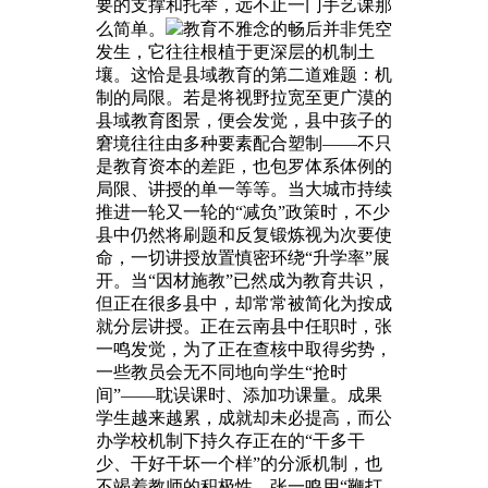
要的支撑和托举，远不止一门手艺课那
么简单。
教育不雅念的畅后并非凭空
发生，它往往根植于更深层的机制土
壤。这恰是县域教育的第二道难题：机
制的局限。若是将视野拉宽至更广漠的
县域教育图景，便会发觉，县中孩子的
窘境往往由多种要素配合塑制——不只
是教育资本的差距，也包罗体系体例的
局限、讲授的单一等等。当大城市持续
推进一轮又一轮的“减负”政策时，不少
县中仍然将刷题和反复锻炼视为次要使
命，一切讲授放置慎密环绕“升学率”展
开。当“因材施教”已然成为教育共识，
但正在很多县中，却常常被简化为按成
就分层讲授。正在云南县中任职时，张
一鸣发觉，为了正在查核中取得劣势，
一些教员会无不同地向学生“抢时
间”——耽误课时、添加功课量。成果
学生越来越累，成就却未必提高，而公
办学校机制下持久存正在的“干多干
少、干好干坏一个样”的分派机制，也
不竭着教师的积极性。张一鸣用“鞭打