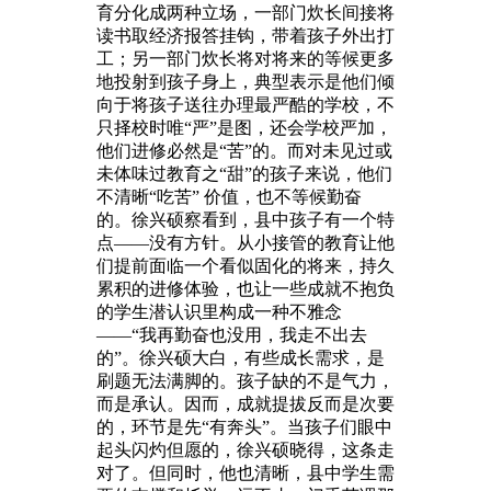
育分化成两种立场，一部门炊长间接将
读书取经济报答挂钩，带着孩子外出打
工；另一部门炊长将对将来的等候更多
地投射到孩子身上，典型表示是他们倾
向于将孩子送往办理最严酷的学校，不
只择校时唯“严”是图，还会学校严加，
他们进修必然是“苦”的。而对未见过或
未体味过教育之“甜”的孩子来说，他们
不清晰“吃苦” 价值，也不等候勤奋
的。徐兴硕察看到，县中孩子有一个特
点——没有方针。从小接管的教育让他
们提前面临一个看似固化的将来，持久
累积的进修体验，也让一些成就不抱负
的学生潜认识里构成一种不雅念
——“我再勤奋也没用，我走不出去
的”。徐兴硕大白，有些成长需求，是
刷题无法满脚的。孩子缺的不是气力，
而是承认。因而，成就提拔反而是次要
的，环节是先“有奔头”。当孩子们眼中
起头闪灼但愿的，徐兴硕晓得，这条走
对了。但同时，他也清晰，县中学生需