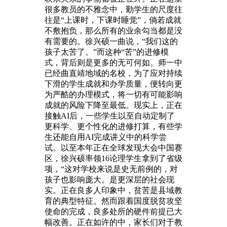
很多教员的不雅念中，勤学生的尺度往
往是“上课时，下课时睡觉”，倘若成就
不敷抱负，那么所有的业余勾当都是没
有需要的。徐兴硕一曲说，“我们这的
孩子太苦了。”而这种“苦”的进修模
式，背后则是更多的无可何如。师一中
已经曲直靖地域的名校，为了应对持续
下滑的学生成就和办学质量，便转向更
为严酷的办理模式，将一切有可能影响
成就的风险下降至最低。现实上，正在
接触AI后，一些学生以至自动定制了
更科学、更个性化的进修打算，有些学
生还能自用AI完成讲义中的科学尝
试。以至本年正在全球发现大会中国赛
区，徐兴硕率领16论理学生拿到了省级
项，“这对学校来说是史无前例的，对
孩子也影响庞大。是更深层的社会现
实。正在良多人印象中，贫苦是县域教
育的典型特征。然而跟着国度脱贫攻坚
使命的完成，良多处所的硬件前提已大
幅改善。正在如许的中，家长们对于教