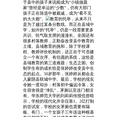
于县中的孩子来说能成为“小镇做题
家”曾经是幸运的“少数”，仍有大部门
孩子正在筛选中被裁减，成为“看不见
的大大都”。
教育的托举，从来不只
是为了越过某条分数线。而正在县域中
学，如许的“托举”，仍是一段需要更多
共识、怯气取支撑的漫漫长。全国还有
很多村落教师，正勤奋改变县中教育的
土壤。县域教育的挑和，除了学校课
程、教师评价机制的，还正在于可否建
立一个有次序、有但愿的系统，这恰是
县域教育的第三道难题：生态之困。创
制学生有的成长恰是张婷婷改变县中生
态的起点。50岁那年，张婷婷从都会走
入蒙阴县联城中学。最后，学校的现实
令她一度却步：村落初中偏远冷落，女
生宿舍很是“净乱”，茅厕以至连门都没
有。华东师范大学的刘莉莉传授也曾暗
示，学校的现代化并非仅靠1。2亿打制
的尝试室，学校的女茅厕也需要有隔
板、有门，一个女孩子三年连这种根基