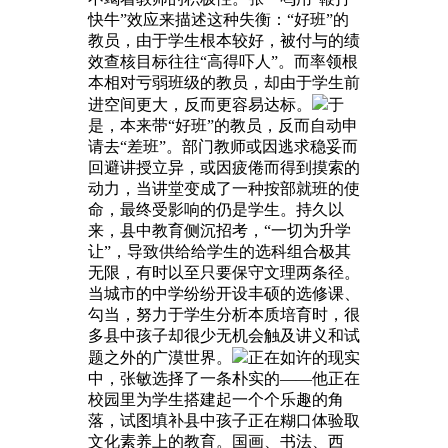
快牛”效应来描述这种失衡：“好班”的
教员，由于学生根本较好，被付与的绩
效查核目标往往“高得吓人”。而率领根
本相对亏弱班级的教员，却由于学生前
进空间更大，反而更容易达标。
于
是，本来带“好班”的教员，反而自动申
请去“差班”。部门教师或因逃求稳妥而
回避讲授立异，或因疲倦而得到摸索的
动力，当讲堂变成了一种按部就班的使
命，最终受影响的仍是学生。持久以
来，县中教育侧沉招考，“一切为升学
让”，导致供给给学生的选科组合极其
无限，有时以至只要保守文理两条径。
当城市的中学纷纷开设丰硕的选修课、
勾当，努力于学生分析本质培育时，很
多县中孩子却很少无机会触及讲义和试
题之外的广漠世界。
正在如许的现实
中，张敏选择了一条朴实的——他正在
校园里为学生搭建起一个个乐趣的角
落，试图填补县中孩子正在糊口体验取
文化素养上的教育。国画、书法、西