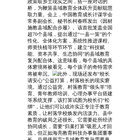
政策取乡土现实之间，搭一座对话的
桥，为鞭策县域教育全体跃升贡献聪慧
取力量。会上，中国教育成长计谋学会
常务副会长、秘书长柯春晖发出《因材
施教县域配合步履》。该首批笼盖全国
超70个县域，提出通过“一县一策”的个
性化、全体化方案，系统性推进课程、
师资扶植等环节环节，建立“科技赋
能、资本共享、生态协同”的县域教育
复兴配合体。这意味着，每个县域的具
体窘境将被看见，每个孩子的奇特需求
将被卑沉。
此外，现场还发布“校长
请安心”公益打算，村落校长的现实窘
境。通过公益营、村落教育“领头羊”培
育、青年教师培训、心理办事平台搭建
等系统支撑，该打算试图为校长们“松
绑”，让他们可以或许实正专注于教育
素质，让村落学校焕发内活泼力。县中
教育的破局之还很长。它需要处所经济
协同成长，需要“归巢打算”吸惹人才回
流，但正如海亮教育科技办事集团董事
长、总裁伟所言“县域教育复兴需要卑