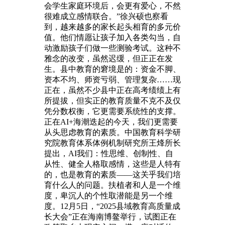
会学生家庭环境后，会更有爱心，不然
很难成立感情联合。”徐兴硕也察看
到，越来越多的家长起头相育的多元价
值。他们情愿让孩子加入各类勾当，自
动激励孩子们做一些测验考试。这种不
雅念的改变，虽然迟缓，但正正在发
生。县中教育的窘境是的：资金不脚、
资本不均、师资亏弱、管理复杂……现
正在，虽然不少县中正在高考绩绩上有
所提拔，但实正的教育质量不克不及仅
凭分数权衡，它更需要系统性的支撑。
正在AI+海潮迭起的今天，我们更需要
从头思虑教育的素质。中国教育科学研
究院教育体系体例机制研究所王烽所长
提出，AI我们：性思维、创制性、自
从性、健全人格取感情，这些是人特有
的，也是教育的素质——这关乎我们培
育什么人的问题。扶植者和人是一个维
度，卑沉人的个性取潜能是另一个维
度。12月5日，“2025县域教育高质量成
长大会”正在海南博鳌举行，试图正在