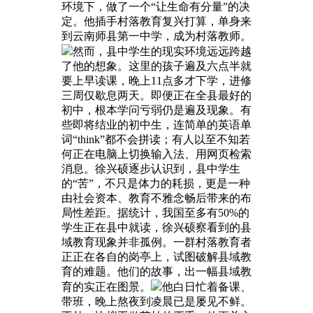
环境下，做了一个“让生命有分量”的决
定。他插手村落教育复兴打算，单身来
到云南师县第一中学，成为村落教师。
然而，县中学生的现实环境远远跨越
了他的想象。这里的孩子遍及六点半就
要上早读课，晚上11点多才下学，进修
三周仅歇息两天。即便正在全县最好的
初中，根本学问亏弱仍是遍及现象。有
些即将结业的初中生，连简单的英语单
词“think”都不会拼读；有人以至不知若
何正在电脑上切换输入法、用网页检索
消息。徐兴硕逐步认识到，县中学生
的“苦”，不只是体力的耗损，更是一种
由社会资本、教育不雅念畅后带来的布
局性差距。据统计，我国至多有50%的
学生正在县中就读，徐兴硕察看到的县
域教育现象并非孤例。一群村落教育者
正正在各自的岗亭上，试图破解县域教
育的难题。他们的故事，出一幅县域教
育的实正在图景。
他白日忙着备课、
带班，晚上熬夜到凌晨已是屡见不鲜。