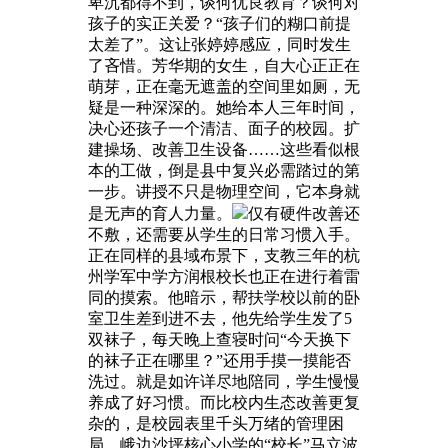
卑沉都得不到，谈何优良教育？谈何对
孩子的实正关爱？“孩子们的糊口前提
太差了”。这让张婷婷感应，同时发生
了吝惜。芳华期的女生，自大心正正在
萌芽，正在毫无遮盖的空间里如厕，无
疑是一种深深的。她给本人三年时间，
决心还孩子一个清洁、面子的校园。扩
建操场、改善卫生设备……这些看似根
本的工做，倒是县中复兴必需踏过的第
一步。讲授不只是物理空间，它本身就
是无声的育人力量。
仅有硬件改善还
不敷，还需要从学生的日常习惯入手。
正在同样的县域布景下，支教三年的杭
州学军中学方润根校长也正在进行着雷
同的摸索。他暗示，帮扶学校以前的卧
室卫生差到进不去，他先给学生发了5
双袜子，每天晚上查寝时问“今天换下
的袜子正在哪里？”还用手摸一摸能否
洗过。就是如许详尽地陪同，学生慢慢
养成了好习惯。而比校内生态改善更复
杂的，是校园表里千头万绪的管理困
局。峨边沙坪核心小学的“校长”马立波