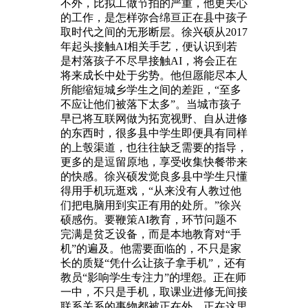
不外，比拟工做节拍的严重，他更关心
的工作，是怎样弥合绵亘正在县中孩子
取时代之间的无形断层。徐兴硕从2017
年起头接触AI相关手艺，便认识到若
是村落孩子不尽早接触AI，将会正在
将来成长中处于劣势。他但愿能尽本人
所能缩短城乡学生之间的差距，“至多
不应让他们被落下太多”。当城市孩子
早已将互联网做为拓宽视野、自从进修
的东西时，很多县中学生即便具有同样
的上彀渠道，也往往缺乏需要的指导，
更多的是逗留原地，享受收集快餐带来
的快感。徐兴硕发觉良多县中学生只懂
得用手机玩逛戏，“从来没有人教过他
们把电脑用到实正有用的处所。”徐兴
硕感伤。要鞭策AI教育，环节问题不
完满是贫乏设备，而是本地教育对“手
机”的遍及。他需要面临的，不只是家
长的质疑“凭什么让孩子拿手机”，还有
教员“影响学生专注力”的埋怨。正在师
一中，不只是手机，取课业进修无间接
联系关系的事物都被正在外。正在这里