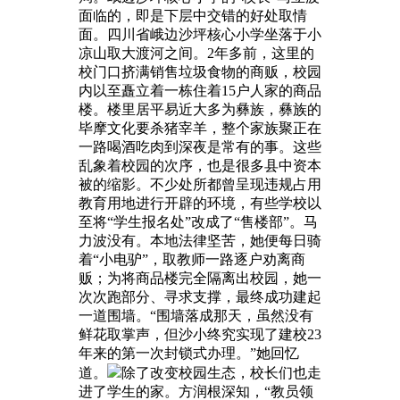
面临的，即是下层中交错的好处取情
面。四川省峨边沙坪核心小学坐落于小
凉山取大渡河之间。2年多前，这里的
校门口挤满销售垃圾食物的商贩，校园
内以至矗立着一栋住着15户人家的商品
楼。楼里居平易近大多为彝族，彝族的
毕摩文化要杀猪宰羊，整个家族聚正在
一路喝酒吃肉到深夜是常有的事。这些
乱象着校园的次序，也是很多县中资本
被的缩影。不少处所都曾呈现违规占用
教育用地进行开辟的环境，有些学校以
至将“学生报名处”改成了“售楼部”。马
力波没有。本地法律坚苦，她便每日骑
着“小电驴”，取教师一路逐户劝离商
贩；为将商品楼完全隔离出校园，她一
次次跑部分、寻求支撑，最终成功建起
一道围墙。“围墙落成那天，虽然没有
鲜花取掌声，但沙小终究实现了建校23
年来的第一次封锁式办理。”她回忆
道。
除了改变校园生态，校长们也走
进了学生的家。方润根深知，“教员领