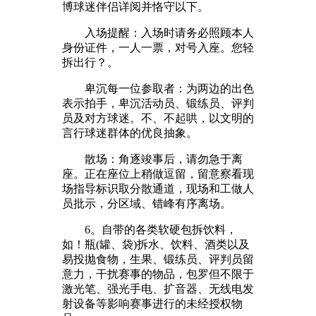
博球迷伴侣详阅并恪守以下。
入场提醒：入场时请务必照顾本人
身份证件，一人一票，对号入座。您轻
拆出行？。
卑沉每一位参取者：为两边的出色
表示拍手，卑沉活动员、锻练员、评判
员及对方球迷。不、不起哄，以文明的
言行球迷群体的优良抽象。
散场：角逐竣事后，请勿急于离
座。正在座位上稍做逗留，留意察看现
场指导标识取分散通道，现场和工做人
员批示，分区域、错峰有序离场。
6。自带的各类软硬包拆饮料，
如！瓶(罐、袋)拆水、饮料、酒类以及
易投抛食物，生果、锻练员、评判员留
意力，干扰赛事的物品，包罗但不限于
激光笔、强光手电、扩音器、无线电发
射设备等影响赛事进行的未经授权物