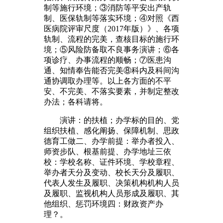
制等施行环境；③消防等平安出产轨
制、医保轨制等落实环境；④对照《西
医病院评审尺度（2017年版）》、各项
轨制、流程的完美，查核目标的施行环
境；⑤风险防备取不良事务演讲；⑥各
项诊疗、办事流程的顺畅；⑦医患沟
通、知情奉告能否完美⑧科内及科间沟
通协调取办理等。以上各方面的不平
安、不完美、不落实要素，并制定整改
办法；各科请将。
演讲：的扶植；办学标的目的、党
组织扶植、感化阐扬、保障机制、思政
德育工做二、办学前提：举办者投入、
师资步队、根基前提、办学地址三依
校：学校名称、证件环境、学校章程、
举办者天分及变动、校长天分及履职、
代表人发生及履职、决策机构机构人员
及履职、监视机构人员形成及履职、其
他组织、惩罚环境四：财政资产办
理？。