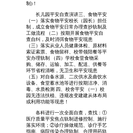
制)！
长儿园平安自查演讲三、食物平安
（一）落实食物平安校长（园长）担任
制，成立食物平安日常办理查抄轨制及
工做流程 （二）按期开展食物平安自
查自纠，及时消弭食物平安现患
（三）落实从业人员健康体检、原材料
索证索票、食物留样、校带领陪餐等平
安办理轨制 （四）学校食堂食物采
购、储存、运输、加工、配送、供餐等
环节省程清晰，无卫生和平安现患
（五）对自备水源、二次供水及曲饮水
设备、食堂蓄水池等进行按期洁净、消
毒、水质检测 四、校舍平安 （一）校
园无违法扶植、违规改变建建从体布局
或利用功能等现患！
各科进行一次全面自查，查找：①
医疗质量平安焦点轨制进修控制、施行
落实环境；②诊疗操做规范、诊疗手艺
指南、病院传染办理轨制、合理用药轨