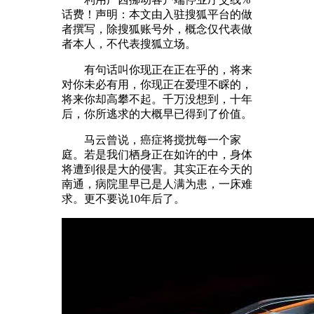
话费！声明：本文由入驻搜狐平台的做
者撰写，除搜狐账号外，概念仅代表做
者本人，不代表搜狐立场。
有句话叫你现正在正在乎的，将来
对你未必有用，你现正在爱理不睬的，
将来你却高攀不起。千万没想到，十年
后，你所逃求的大概早已得到了价值。
马云曾说，癌症将搅扰每一个家
庭。若是我们栖身正在如许的中，身体
将遭到很是大的侵害。其实正在今天的
南通，病院里早已是人满为患，一床难
求。更不要说10年后了。