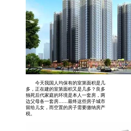
今天我国人均保有的室第面积是几
多，正在建的室第面积又是几多？良多
独死后代家庭的环境是本人一套房，两
边父母各一套房……最终这些房子城市
留给儿女，而空置的房子需要缴纳房产
税。