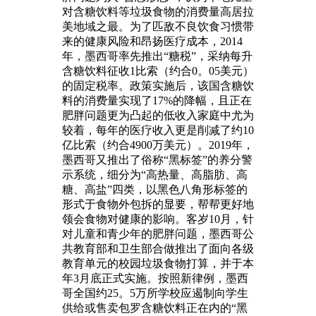
对含糖饮料等垃圾食物的消费量高居拉
美地域之最。为了匹敌不良饮食习惯带
来的健康风险和昂扬医疗成本，2014
年，墨西哥率先推出“糖税”，采纳每升
含糖饮料征收1比索（约合0。05美元）
的固定税率。政策实施后，该国含糖饮
料的消费量实现了17%的降幅，且正在
肥胖问题更为凸起的低收入家庭中尤为
较着，每年的医疗收入更是削减了约10
亿比索（约合4900万美元）。2019年，
墨西哥又推出了俗称“黑标签”的养分警
示系统，细分为“高热量、高脂肪、高
糖、高盐”四类，以黑色八角形标签的
形式于食物外包拆的显要，帮帮更好地
领会食物对健康的影响。客岁10月，针
对儿童和青少年的肥胖问题，墨西哥公
共教育部和卫生部合做推出了面向各级
教育单元的校园垃圾食物打算，并于本
年3月底正式实施。按照新律例，墨西
哥全国约25。5万所学校应遏制向学生
供给或售卖包罗含糖饮料正在内的“黑