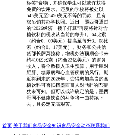
标签”食物，并确保学生可以或许获得
免费的饮用水。违反的学校将被处以
545美元至5450美元不等的罚款，且有
权吊销其办学执照。近日，墨西哥通过
的“2026经济一揽子打算”再度将针对含
糖饮料的税收从当前的每升1。64比索
（约合0。09美元）提高至每升3。08比
索（约合0。17美元）。财务和公共信
贷部长萨莫拉称，增税办法预期会带来
约410亿比索（约合22亿美元）的财务
收入，将全数拨入卫生预算，用于应对
肥胖、糖尿病和心血管疾病的风行。期
近将到来的2026年，变得愈加高贵的含
糖饮料可否抵挡墨西哥人对“甜”的巴望
犹未可知。但可以或许确定的是，墨西
哥同不健康饮食的斗争将一曲持续下
去，且必定充满艰苦。
首页
关于我们
食品安全知识
食品安全动态
联系我们