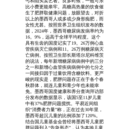
丐和陌头卖艺者。良多时候，一瓶可乐
比小费更能皋牢。高糖高热量的饮食催
生了肥胖取健康问题，放眼望去，对折
以上的墨西哥人或多或少身形痴肥，而
女性尤甚。按照世界卫生组织发布的数
据，2024年，墨西哥糖尿病发病率约为
16。9%，远高于全球平均程度。这个
具有生齿的国度记实了19。26万例心血
管疾病灭亡病例和11。26万例糖尿病灭
亡病例。按照卫生部长斯塔尔尼科维茨
的说法，每年新增糖尿病病例中的三分
之一和新增心血管疾病病例中的七分之
一间接归因于过量饮用含糖饮料。更严
峻的现实是，肥胖问题存正在于各个春
秋群体，就连儿童和青少年也未能幸
免。墨西哥国度健康和养分查询拜访部
分发布的数据显示，该国5至11岁儿童
中有37%肥胖问题搅扰。平易近间组
织“消费者力量”称，正在过去30年里，
墨西哥超沉儿童的比例添加了120%。
结合国儿童基金会曾经将墨西哥儿童肥
胖问题列入“告急形态”，认为本地儿童