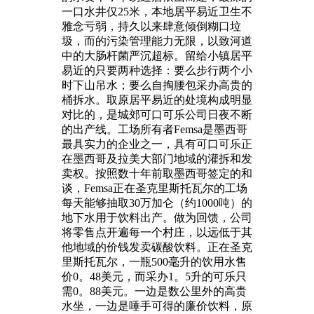
一口水井仅25米，本地居平易近卫生不
雅念亏弱，持久以来肆意倾倒糊口垃
圾，而的污染管理能力无限，以致河道
中的大肠杆菌严沉超标。留给小镇居平
易近的只要两种选择：要么步行两个小
时下山吊水；要么自掏腰包采办高贵的
桶拆水。取原居平易近的处境构成明显
对比的，是城郊可口可乐公司日夜不断
的出产线。工场所有者Femsa是墨西哥
最具实力的企业之一，具有可口可乐正
在墨西哥及拉美大部门地域的灌拆和发
卖权。按照数十年前取墨西哥签定的和
谈，Femsa正在圣克里斯托瓦尔的工场
每天能够抽取30万加仑（约1000吨）的
地下水用于饮料出产。做为回馈，公司
将零售点开遍每一个村庄，以远低于其
他地域的价钱发卖碳酸饮料。正在圣克
里斯托瓦尔，一瓶500毫升的饮用水售
价0。48美元，而采办1。5升的可乐只
需0。88美元。一边是数公里外的高贵
水坐，一边是唾手可得的廉价饮料，原