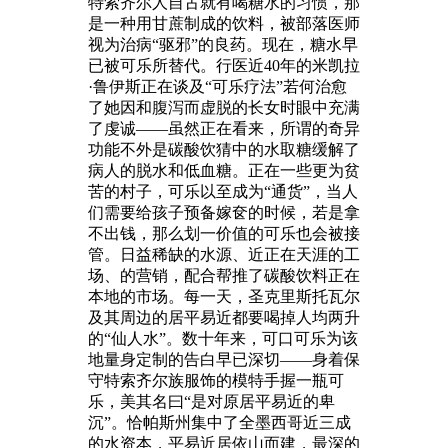
特索齐尔人自古就有喝糖水的习惯，那
是一种用甘蔗制成的饮料，被部落医师
视为治病“驱邪”的良药。现在，糖水早
已被可乐所替代。行医近40年的米凯拉
·鲁伊斯正在谈及“可乐疗法”若何治愈
了她因和腹泻而虚脱的长女时眼中充满
了虔诚——虽然正在看来，所谓的奇异
功能不外是碳酸饮猜中的水取糖缓解了
病人的脱水和低血糖。正在一些更为贫
苦的村子，可乐以至成为“通货”，当人
们需要给孩子预备嫁奁的时候，若是拿
不出钱，那么划一价值的可乐也会被接
管。日益稀缺的水源、近正在天涯的工
场、的营销，配合帮推了碳酸饮料正在
本地的市场。每一天，圣克里斯托瓦尔
及其周边的居平易近都要喝掉人均两升
的“仙人水”。数十年来，可口可乐为该
地量身定制的告白早已深切——身着保
守特索齐尔族服饰的模特手握一瓶可
乐，美其名曰“是对原居平易近的卑
沉”。恰帕斯州集中了全墨西哥近三成
的水资本，平易近居依山而建，最深的