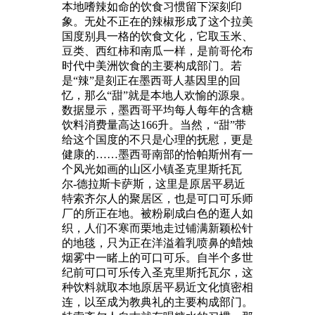
本地嗜辣如命的饮食习惯留下深刻印
象。无处不正在的辣椒形成了这个拉美
国度别具一格的饮食文化，它取玉米、
豆类、西红柿和南瓜一样，是前哥伦布
时代中美洲饮食的主要构成部门。若
是“辣”是刻正在墨西哥人基因里的回
忆，那么“甜”就是本地人欢愉的源泉。
数据显示，墨西哥平均每人每年的含糖
饮料消费量高达166升。当然，“甜”带
给这个国度的不只是心理的抚慰，更是
健康的……墨西哥南部的恰帕斯州有一
个风光如画的山区小镇圣克里斯托瓦
尔-德拉斯卡萨斯，这里是原居平易近
特索齐尔人的聚居区，也是可口可乐师
厂的所正在地。被粉刷成白色的逛人如
织，人们不寒而栗地走过铺满新颖松针
的地毯，只为正在洋溢着乳喷鼻的蜡烛
烟雾中一睹上的可口可乐。自半个多世
纪前可口可乐传入圣克里斯托瓦尔，这
种饮料就取本地原居平易近文化慎密相
连，以至成为教典礼的主要构成部门。