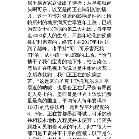
居平易近家庭做出了选择：从早餐就起
头喝可乐，以至是尚正在哺乳期的婴
儿。这一习惯对健康的影响是性的：恰
帕斯州的糖尿病灭亡率逐年上涨，已成
为仅次于心净病的第二大死因，每年夺
走3000多人的生命。日趋年轻化的疾病
搅扰积累着的，终究正在2017年4月达
到了颠峰。者手持“可口可乐害死我
们”的，从小镇一至城郊的工场。“他们
抽干了我们宝贵的地下水，给它染色，
然后正在电视上你说这是生命的火花，
之后卷款跑，我们正正在的疾病之
苦。”这是来自圣克里斯托瓦尔原居平
易近的呐喊，也是套正在几乎所有墨西
哥人身上的。墨西哥是世界上软饮消费
量最高的国度，平均每人每年要喝掉
166升的含糖饮料，是世界平均程度的
6。5倍。正在首都墨西哥城，可乐的价
钱相较本地收入程度并未便宜，但陌头
到处可见抱着可乐的行人，此中很大一
部门是工资并不丰厚的蓝领，以至是乞