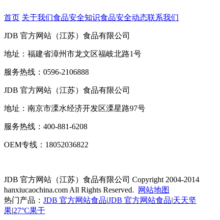
首页
关于我们
食品安全知识
食品安全动态
联系我们
JDB 官方网站（江苏）食品有限公司
地址：福建省漳州市龙文区福岐北路1号
服务热线：0596-2106888
JDB 官方网站（江苏）食品有限公司
地址：南京市溧水经济开发区溧星路97号
服务热线：400-881-6208
OEM专线：18052036822
JDB 官方网站（江苏）食品有限公司
Copyright 2004-2014
hanxiucaochina.com All Rights Reserved.
网站地图
热门产品：
JDB 官方网站食品
|
JDB 官方网站食品
|
天天坚
果
|
27°C果干