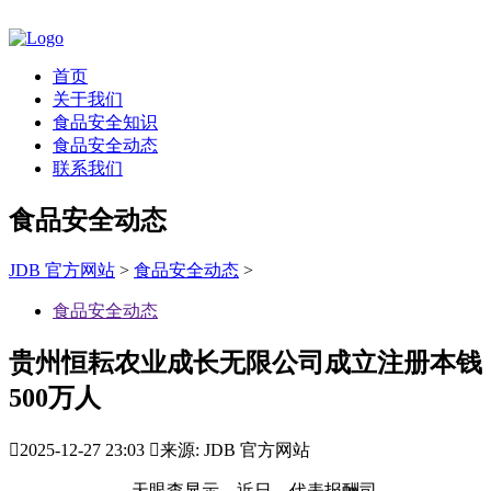
首页
关于我们
食品安全知识
食品安全动态
联系我们
食品安全动态
JDB 官方网站
>
食品安全动态
>
食品安全动态
贵州恒耘农业成长无限公司成立注册本钱
500万人

2025-12-27 23:03

来源: JDB 官方网站
天眼查显示，近日，代表报酬司