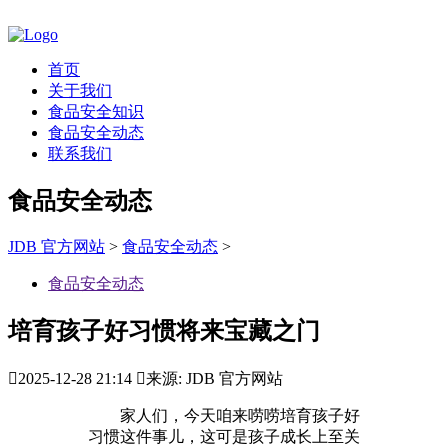
首页
关于我们
食品安全知识
食品安全动态
联系我们
食品安全动态
JDB 官方网站
>
食品安全动态
>
食品安全动态
培育孩子好习惯将来宝藏之门

2025-12-28 21:14

来源: JDB 官方网站
家人们，今天咱来唠唠培育孩子好
习惯这件事儿，这可是孩子成长上至关