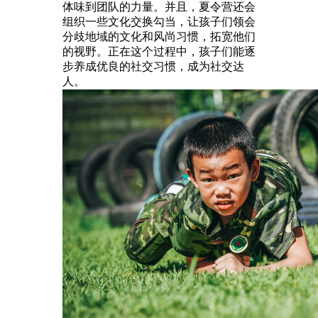
体味到团队的力量。并且，夏令营还会
组织一些文化交换勾当，让孩子们领会
分歧地域的文化和风尚习惯，拓宽他们
的视野。正在这个过程中，孩子们能逐
步养成优良的社交习惯，成为社交达
人。