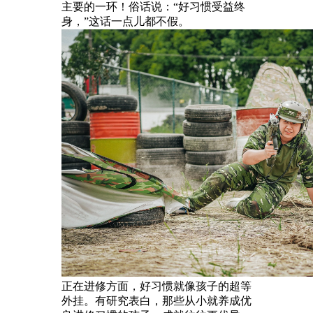
主要的一环！俗话说：“好习惯受益终
身，”这话一点儿都不假。
正在进修方面，好习惯就像孩子的超等
外挂。有研究表白，那些从小就养成优