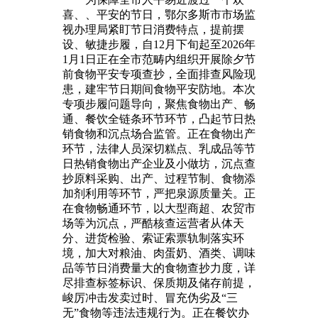
喜、、平安的节日，鄂尔多斯市市场监
视办理局紧盯节日消费特点，提前摆
设、敏捷步履，自12月下旬起至2026年
1月1日正在全市范畴内组织开展除夕节
前食物平安专项查抄，全面排查风险现
患，建牢节日期间食物平安防地。本次
专项步履问题导向，聚焦食物出产、畅
通、餐饮全链条环节环节，凸起节日热
销食物和沉点场合监管。正在食物出产
环节，法律人员深切糕点、乳成品等节
日热销食物出产企业及小做坊，沉点查
抄原料采购、出产、过程节制、食物添
加剂利用等环节，严把泉源质量关。正
在食物畅通环节，以大型商超、农贸市
场等为沉点，严酷核查运营者从体天
分、进货检验、索证索票轨制落实环
境，加大对粮油、肉蛋奶、酒类、调味
品等节日消费量大的食物查抄力度，详
尽排查标签标识、保质期及储存前提，
峻厉冲击发卖过时、冒充伪劣及“三
无”食物等违法违规行为。正在餐饮办