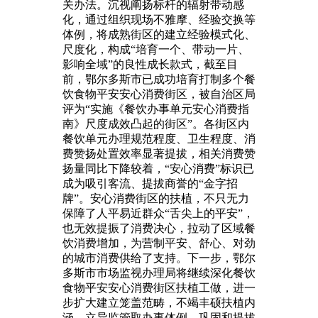
关办法。沉视阐扬标杆的辐射带动感
化，通过组织现场不雅摩、经验交换等
体例，将成熟街区的建立经验模式化、
尺度化，构成“培育一个、带动一片、
影响全域”的良性成长款式，截至目
前，鄂尔多斯市已成功培育打制多个餐
饮食物平安安心消费街区，被自治区局
评为“实施《餐饮办事单元安心消费指
南》尺度成效凸起的街区”。各街区内
餐饮单元办理规范程度、卫生程度、消
费赞扬处置效率显著提拔，相关消费赞
扬量同比下降较着，“安心消费”标识已
成为吸引客流、提拔商誉的“金字招
牌”。安心消费街区的扶植，不只无力
保障了人平易近群众“舌尖上的平安”，
也无效提振了消费决心，拉动了区域餐
饮消费增加，为营制平安、舒心、对劲
的城市消费供给了支持。下一步，鄂尔
多斯市市场监视办理局将继续深化餐饮
食物平安安心消费街区扶植工做，进一
步扩大建立笼盖范畴，不竭丰硕扶植内
涵，立异监管取办事体例，巩固和提拔