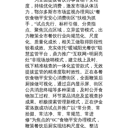
度，持续优化消费，激发市场从体活
力，鄂尔多斯市市场监视办理局以“餐
饮食物平安安心消费街区”扶植为抓
手，“试点先行、标杆引领、分类指
点、聚焦沉点区域，立异监管模式，出
力鞭策全市餐饮行业向规范化、尺度
化、质量化成长，相关工做取得阶段性
较着成效。充实依托“暖城阳光餐饮”聪
慧监管平台，鼎力推广“互联网+明厨亮
灶”非现场放哨模式，建立线上及时、
线下精准核查的一体化监管款式，无效
提拔监管的精准度取时效性。正在各餐
饮食物平安安心消费街区，全面鞭策后
厨操做可视化，通过店内显示屏、街区
公共消息终端等多种渠道，及时公开食
物加工过程、环节菜品消息及监视查抄
成果。积极摸索管理新模式，正在伊金
霍洛旗成功试点并推广以“常分类、常
拾掇、常洁净、常、常规范、常进
修”为焦点的“6C”食物平安办理模式，
鞭策餐饮后厨实现结构尺度化、整洁