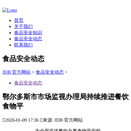
首页
关于我们
食品安全知识
食品安全动态
联系我们
食品安全动态
JDB 官方网站
>
食品安全动态
>
食品安全动态
鄂尔多斯市市场监视办理局持续推进餐饮
食物平

2026-01-09 17:36

来源: JDB 官方网站
为全面提拔餐饮办事食物平安程