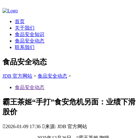
首页
关于我们
食品安全知识
食品安全动态
联系我们
食品安全动态
JDB 官方网站
>
食品安全动态
>
食品安全动态
霸王茶姬“手打”食安危机另面：业绩下滑
股价

2026-01-09 17:36

来源: JDB 官方网站
2025年12月26日，“霸王茶姬 咖啡