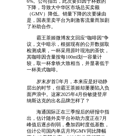
6%。公司指出，此次要归因于杯数的
下降，导致大中华区市场总买卖额
（GMV）降低。销量下降的次要缘由
是，国表里卖平台为刺激客流量而加剧
了补助合作。
霸王茶姬微博发文回应“咖啡因”争
议，文中暗示，根据现有的公开数据取
检测成果，一杯采用原叶现泡的茶饮，
其咖啡因含量按每100ml划一容量计
较，取一杯拿铁大致相当，并显著低于
一杯美式咖啡。
岁末岁首年月，本来应是好动静
层出的时节，但霸王茶姬却屡屡陷入负
面声浪中。这家2025年4月份敏捷登岸
纳斯达克的出名品牌怎样了？
海通国际正在三季报后的研报中指
出，估计随外卖平台补助力度正在7月
峰值后逐步削弱，叠加四时度低基数，
估计公司国内单店月均GMV同比降幅