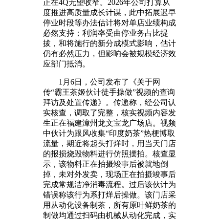
正在4Q无望收窄。2026年公司打算从
度推进高质量成长计谋，此中拓展迟早
停业时段等办法估计将对单店业绩构成
必然支持；利润率受曲停业务占比提
拔，和将施行的新分成模式影响，估计
仍有必然压力，但影响会被规模经济效
应部门抵消。
1月6日，公司发布了《关于网
传“霸王茶姬伙计徒手操做”视频的查询
拜访及处置传递》。传递称，经公司认
实核查，调取了完整，核实视频内容发
生正在福建漳州龙文宝龙广场店。视频
中伙计为跟风收集“印度奶茶”热梗博取
流量，期近将起头打烊时，用当天门店
的报损烧毁物料进行仿照摆拍。核查显
示，该物料正在拍摄竣事后被就地倒
掉，未对外发卖，现场正在拍摄竣事后
完成常规洁净消毒流程。过后该伙计为
错误称该行为系打烊后操做。该门店采
用从动化设备制茶，所有原叶鲜奶茶的
制做均通过扫码由机械从动化完成，实