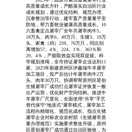
高质量成长方针，严酷落实自治区行业
成长规划，通过优化结构、规范办理、
沉拳整治等行动，建牢畜产质量量平安
防地，帮力畜牧业健康高质量成长。10
六畜禽定点屠宰厂全年共屠宰肉牛5。
18万头、肉羊6。49万只、生猪3。19万
头、家禽（鸡）259。76万只，同比别
离增加57。4％、224。1％、363％和
29。4％，产能取效益实现双提拔。科
学规划准绳，全市持证屠宰企业达到11
家。2025年新建原州区伊鑫瑞牛羊屠宰
加工项目，投产后估计年屠宰肉牛2万
头、肉羊30万只。协调帮帮原州区星创
生猪屠宰厂成功打点屠宰证并恢复一般
出产运营，优化财产空间结构。推进牛
羊屠宰厂尺度化，全面使用“吊宰”手艺
替代保守“地滚式”屠宰模式，屠宰加工
流程向精细化、规范化成长。指点生猪
屠宰企业对标农业农村部《生猪屠宰质
量办理规范》实施要求整改升级，原州
区星创屠宰厂成功通过自治区验收，为