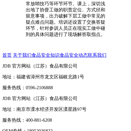
常放哨技巧等环节环节。课上，深切浅
出地了协督工做的职责定位、方式径和
留意事项，出力破解下层工做中常见的
疑点难点问题。培训还设置了交换答疑
环节，针对参训人员正在现实工做中碰
到的具体问题进行了现场解答取指点。
首页
关于我们
食品安全知识
食品安全动态
联系我们
JDB 官方网站（江苏）食品有限公司
地址：福建省漳州市龙文区福岐北路1号
服务热线：0596-2106888
JDB 官方网站（江苏）食品有限公司
地址：南京市溧水经济开发区溧星路97号
服务热线：400-881-6208
OEM专线：18052036822