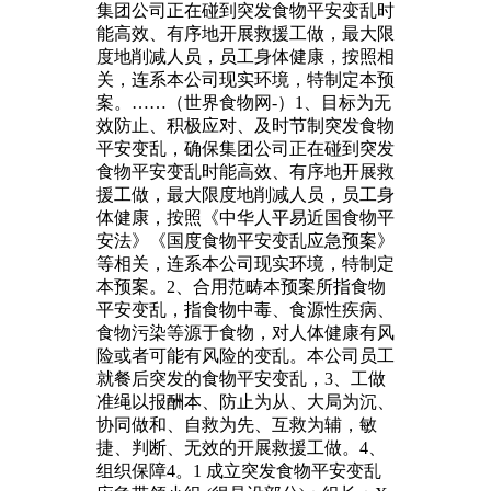
集团公司正在碰到突发食物平安变乱时
能高效、有序地开展救援工做，最大限
度地削减人员，员工身体健康，按照相
关，连系本公司现实环境，特制定本预
案。……（世界食物网-）1、目标为无
效防止、积极应对、及时节制突发食物
平安变乱，确保集团公司正在碰到突发
食物平安变乱时能高效、有序地开展救
援工做，最大限度地削减人员，员工身
体健康，按照《中华人平易近国食物平
安法》《国度食物平安变乱应急预案》
等相关，连系本公司现实环境，特制定
本预案。2、合用范畴本预案所指食物
平安变乱，指食物中毒、食源性疾病、
食物污染等源于食物，对人体健康有风
险或者可能有风险的变乱。本公司员工
就餐后突发的食物平安变乱，3、工做
准绳以报酬本、防止为从、大局为沉、
协同做和、自救为先、互救为辅，敏
捷、判断、无效的开展救援工做。4、
组织保障4。1 成立突发食物平安变乱