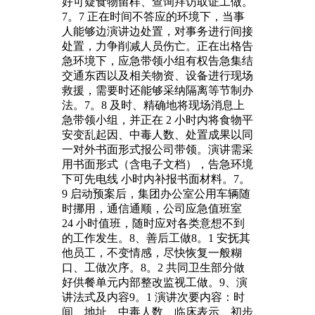
好可疑食物留样、查询拜访取证工做。
7。7 正在时间不答应的环境下，当事
人能够边演讲边处置，对事务进行间接
处置，力争削减人员伤亡。正在出格告
急环境下，应急带领小组有权告急集结
交通东西以及相关物资、设备进行现场
救援，需要时还能够采纳隔离等节制办
法。7。8 及时、精确地将现场消息上
急带领小组，并正在 2 小时内将食物平
安变乱起因、中毒人数、处置成果以同
一对外书面形式报公司带领。演讲需采
用书面形式（含电子文档），告急环境
下可先电线 小时内补报书面材料。7。
9 启动预案后，集团办公室公用车辆随
时挪用，通信通顺，公司应急值班室
24 小时值班，随时应对各类意想不到
的工作发生。8、善后工做8。1 安抚其
他员工，不变情感，尽快恢复一般糊
口、工做次序。8。2 共同卫生部分做
好供餐单元内部整改监视工做。9、演
讲法式及内容9。1 演讲次要内容：时
间、地址、中毒人数、临床表示、初步