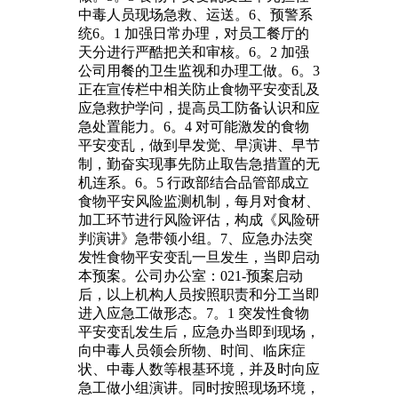
中毒人员现场急救、运送。6、预警系
统6。1 加强日常办理，对员工餐厅的
天分进行严酷把关和审核。6。2 加强
公司用餐的卫生监视和办理工做。6。3
正在宣传栏中相关防止食物平安变乱及
应急救护学问，提高员工防备认识和应
急处置能力。6。4 对可能激发的食物
平安变乱，做到早发觉、早演讲、早节
制，勤奋实现事先防止取告急措置的无
机连系。6。5 行政部结合品管部成立
食物平安风险监测机制，每月对食材、
加工环节进行风险评估，构成《风险研
判演讲》急带领小组。7、应急办法突
发性食物平安变乱一旦发生，当即启动
本预案。公司办公室：021-预案启动
后，以上机构人员按照职责和分工当即
进入应急工做形态。7。1 突发性食物
平安变乱发生后，应急办当即到现场，
向中毒人员领会所物、时间、临床症
状、中毒人数等根基环境，并及时向应
急工做小组演讲。同时按照现场环境，