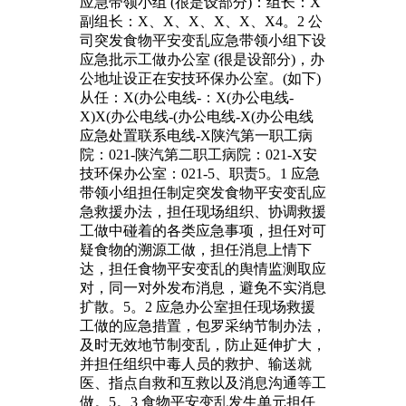
应急带领小组 (很是设部分)：组长：X
副组长：X、X、X、X、X、X4。2 公
司突发食物平安变乱应急带领小组下设
应急批示工做办公室 (很是设部分)，办
公地址设正在安技环保办公室。(如下)
从任：X(办公电线-：X(办公电线-
X)X(办公电线-(办公电线-X(办公电线
应急处置联系电线-X陕汽第一职工病
院：021-陕汽第二职工病院：021-X安
技环保办公室：021-5、职责5。1 应急
带领小组担任制定突发食物平安变乱应
急救援办法，担任现场组织、协调救援
工做中碰着的各类应急事项，担任对可
疑食物的溯源工做，担任消息上情下
达，担任食物平安变乱的舆情监测取应
对，同一对外发布消息，避免不实消息
扩散。5。2 应急办公室担任现场救援
工做的应急措置，包罗采纳节制办法，
及时无效地节制变乱，防止延伸扩大，
并担任组织中毒人员的救护、输送就
医、指点自救和互救以及消息沟通等工
做。5。3 食物平安变乱发生单元担任