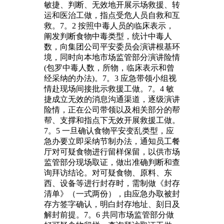
敏捷、判断、无效地开展示场救援、转
运和医治工做，指点受危人员自救和互
救。7。2 按照中毒人员的临床表示，
阐发判断食物中毒类型，统计中毒人
数，向集团公司平安委员会演讲根基环
境，同时向本地市场监管部分演讲险情
(包罗中毒人数，所物，临床表示和曾
经采纳的办法)。7。3 应急带领小组视
情赴现场间接批示救援工做。7。4 敏
捷成立无效的消息沟通渠道，逐级演讲
险情，正在公司带领以及相关部分的帮
帮、支撑和指点下无效开展救援工做。
7。5 一旦确认食物平安变乱类型，应
急办要立即采纳节制办法，通知员工餐
厅对可疑食物进行留样保留，以供市场
监管部分现场取证，做出准确判断和查
询拜访结论。对可疑食物、原料、东
西、设备等进行封存时，需制做《封存
清单》（一式两份），由应急办取被封
存方签字确认，明白封存地址、刻日及
解封前提。7。6 共同市场监管部分做