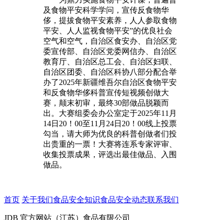
及食物平安科学学问，宣传反食物华
侈，提拔食物平安素养，人人参取食物
平安、人人监视食物平安”的优良社会
空气和空气，自治区食安办、自治区党
委宣传部、自治区党委网信办、自治区
教育厅、自治区总工会、自治区妇联、
自治区团委、自治区科协八部分配合举
办了2025年新疆维吾尔自治区食物平安
和反食物华侈科普宣传短视频创做大
赛，颠末初审，最终30部做品脱颖而
出。大赛组委会办公室定于2025年11月
14日20！00至11月24日20！00线上投票
勾当，请大师为优良的科普创做者们投
出贵重的一票！大赛将连系专家评审、
收集投票成果，评选出最佳做品、入围
做品。
首页
关于我们
食品安全知识
食品安全动态
联系我们
JDB 官方网站（江苏）食品有限公司