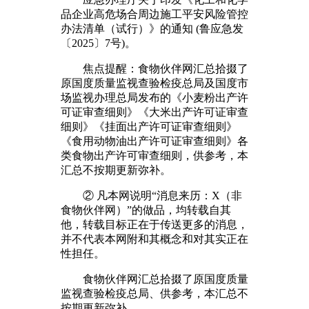
品企业高危场合周边施工平安风险管控
办法清单（试行）》的通知 (鲁应急发
〔2025〕7号)。
焦点提醒：食物伙伴网汇总拾掇了
原国度质量监视查验检疫总局及国度市
场监视办理总局发布的《小麦粉出产许
可证审查细则》《大米出产许可证审查
细则》《挂面出产许可证审查细则》
《食用动物油出产许可证审查细则》各
类食物出产许可审查细则，供参考，本
汇总不按期更新弥补。
② 凡本网说明“消息来历：X（非
食物伙伴网）”的做品，均转载自其
他，转载目标正在于传送更多的消息，
并不代表本网附和其概念和对其实正在
性担任。
食物伙伴网汇总拾掇了原国度质量
监视查验检疫总局、供参考，本汇总不
按期更新弥补。