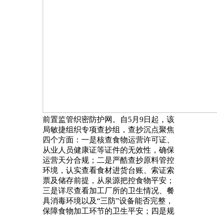
前置监管织密防护网。自5月9日起，该
局敏捷组织专项查抄组，查抄沉点聚焦
四个方面：一是核查食物运营许可证、
从业人员健康证等证件的无效性，确保
运营天分合规；二是严酷查抄原料管控
环境，认实查看食材进货台账、索证索
票及储存前提，从泉源把控食物平安；
三是详尽查看加工厂所的卫生情况、餐
具消毒环境以及“三防”设备能否完整，
保障食物加工环节的卫生平安；四是规