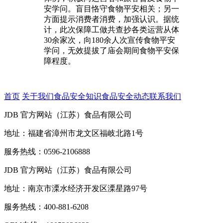
安学问。盲目恪守食物平安相关；另一
方面提示消费者消费，加强认识。据统
计，此次保障工做共查抄各类运营从体
30余家次，向180余人次宣传食物平安
学问，无效提拔了庙会期间食物平安保
障程度。
首页
关于我们
食品安全知识
食品安全动态
联系我们
JDB 官方网站（江苏）食品有限公司
地址：福建省漳州市龙文区福岐北路1号
服务热线：0596-2106888
JDB 官方网站（江苏）食品有限公司
地址：南京市溧水经济开发区溧星路97号
服务热线：400-881-6208