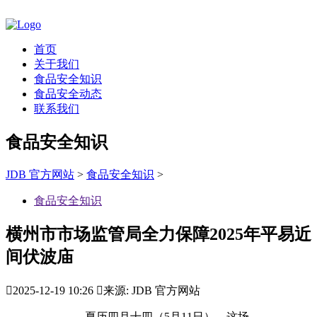
首页
关于我们
食品安全知识
食品安全动态
联系我们
食品安全知识
JDB 官方网站
>
食品安全知识
>
食品安全知识
横州市市场监管局全力保障2025年平易近
间伏波庙

2025-12-19 10:26

来源: JDB 官方网站
夏历四月十四（5月11日），这场