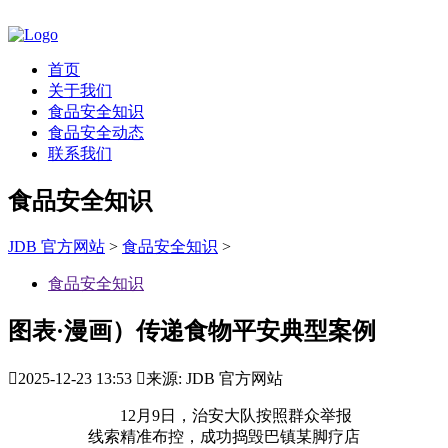
首页
关于我们
食品安全知识
食品安全动态
联系我们
食品安全知识
JDB 官方网站
>
食品安全知识
>
食品安全知识
图表·漫画）传递食物平安典型案例

2025-12-23 13:53

来源: JDB 官方网站
12月9日，治安大队按照群众举报
线索精准布控，成功捣毁巴镇某脚疗店