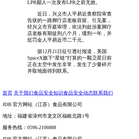
LPR鄙人一次发布LPR之前无效。
近日，兴义市人平易近查察院审查
告状的一路脚疗店老板容留、引见案，
经兴义市开庭审理，依法判处涉案脚疗
店老板有期徒刑八个月，缓刑一年，并
惩罚金人平易近币二千元。
据12月21日征引透社报道，美国
SpaceX旗下“星链”打算的一颗卫星日前
正在太空中发生非常，发生了少量碎片
并取地面得到联系。
首页
关于我们
食品安全知识
食品安全动态
联系我们
JDB 官方网站（江苏）食品有限公司
地址：福建省漳州市龙文区福岐北路1号
服务热线：0596-2106888
JDB 官方网站（江苏）食品有限公司