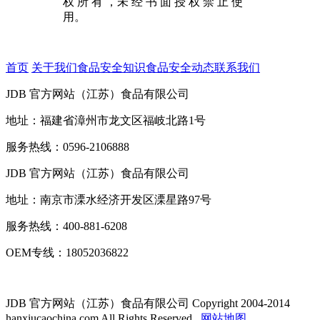
权 所 有 ，未 经 书 面 授 权 禁 止 使
用。
首页
关于我们
食品安全知识
食品安全动态
联系我们
JDB 官方网站（江苏）食品有限公司
地址：福建省漳州市龙文区福岐北路1号
服务热线：0596-2106888
JDB 官方网站（江苏）食品有限公司
地址：南京市溧水经济开发区溧星路97号
服务热线：400-881-6208
OEM专线：18052036822
JDB 官方网站（江苏）食品有限公司
Copyright 2004-2014
hanxiucaochina.com All Rights Reserved.
网站地图