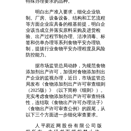
特殊办理要求的品种。
明白出产准入要求，细化企业轨
制。厂房、设备设备、结构和工艺流程
等方面企业应具备的根基前提，明白企
业该当成立并落实原料采购及进货检
验、出产过程节制办理、洁净消毒、标
签和仿单办理等系列食物平安办理轨
制，提拔行业食物平安办理程度及风险
防控能力。
据市场监管总局动静，为规范食物
添加剂出产许可，加强对食物添加剂出
产企业的监视办理，近日，市场监管总
局发布《食物添加剂出产许可审查细则
（2025版）》（以下简称《细则》）。
充实考虑食物添加剂出产许可审查特殊
性，连结取《食物出产许可办理法子》
《食物出产许可审查公例》的跟尾，从
以下三个方面进一步细化审查要求。
人 平易近 网 股 份 有 限 公 司 版