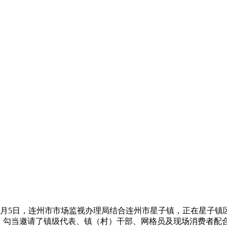
月5日，连州市市场监视办理局结合连州市星子镇，正在星子镇区
勾当，勾当邀请了镇级代表、镇（村）干部、网格员及现场消费者