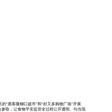
的“惠客隆糊口超市”和“好又多购物广场”开展
配合参取，让食物平安监管全过程公开通明。勾当现