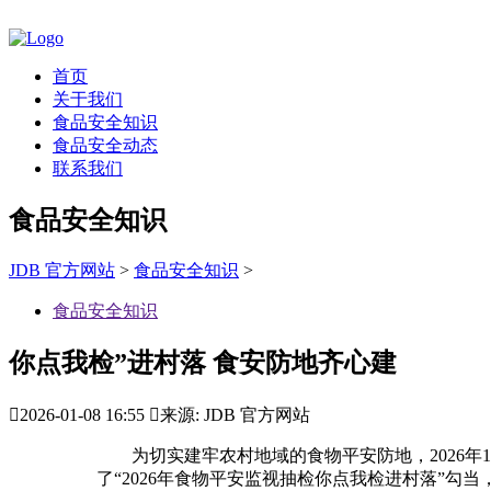
首页
关于我们
食品安全知识
食品安全动态
联系我们
食品安全知识
JDB 官方网站
>
食品安全知识
>
食品安全知识
你点我检”进村落 食安防地齐心建

2026-01-08 16:55

来源: JDB 官方网站
为切实建牢农村地域的食物平安防地，2026年1
了“2026年食物平安监视抽检你点我检进村落”