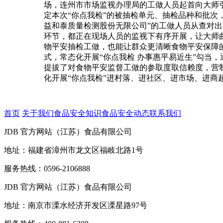
场，连州市市场监视办理局的工做人员起首向大师
定本次“你点我检”的被抽检单元、抽检品种和批次
益和泰质量检测股份无限公司”的工做人员从查对
环节，都正在现场人员的监视下有序开展，让大师
物平安抽检工做，也能让群众更清晰食物平安保障
式，常态化开展“你点我检 办事惠平易近生”勾当
提拔了对食物平安监督工做的参取度取信赖度，营
化开展“你点我检”进村落、进社区、进市场、进商
首页
关于我们
食品安全知识
食品安全动态
联系我们
JDB 官方网站（江苏）食品有限公司
地址：福建省漳州市龙文区福岐北路1号
服务热线：0596-2106888
JDB 官方网站（江苏）食品有限公司
地址：南京市溧水经济开发区溧星路97号